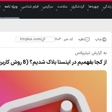
ندگی
چهر‌ه‌ها
گردشگری
سلامت
سرگرمی
فیلم شناسی
ویژه نامه
ت
چاپ
نظر
۰
کد خبر : 1106
titrplus.com/
به گزارش تیترپلاس
از کجا بفهمیم در اینستا بلاک شدیم؟ (8 روش کاربردی)