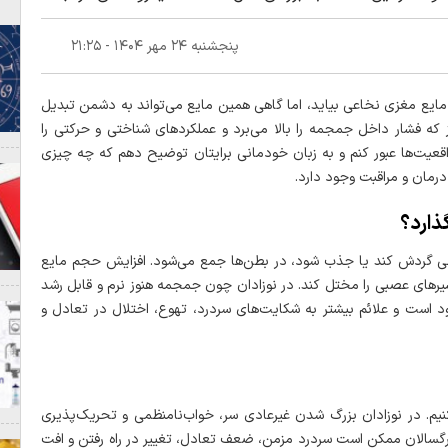
. همچنین علائم این بیماری در نوزادان، کودکان و بزرگسالان
پنجشنبه ۲۴ مهر ۱۴۰۴ - ۲۱:۲۵
تلالات حرکتی و مشکلات حافظه متفاوت باشد. در نهایت، روش‌های
 قرار می‌دهیم تا خوانندگان با راهکارهای موجود برای مدیریت
ه به درک بهتر هیدروسفالی و تأثیرات آن بر زندگی افراد کمک
م مایع مغزی نخاعی بیاید، اما گاهی همین مایع می‌تواند به دشمن تبدیل
 فشار داخل جمجمه را بالا می‌برد و عملکردهای شناختی و حرکتی را
واقعیت‌ها عبور کنم و به زبان خودمانی برایتان توضیح دهم که چه چیزی
رمان و مراقبت وجود دارد.
عی گردش کند یا جذب شود، در بطن‌ها جمع می‌شود. افزایش حجم مایع
سیرهای عصبی را مختل کند. در نوزادان چون جمجمه هنوز نرم و قابل رشد
است و علائم بیشتر به شکایت‌های سردرد، تهوع، اختلال در تعادل و
یم. در نوزادان بزرگ شدن غیرعادی سر، خواب‌نامنظمی و تحریک‌پذیری
گسالان ممکن است سردرد مزمن، ضعف تعادل، تغییر در راه رفتن و افت