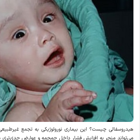
هیدروسفالی چیست؟ این بیماری نورولوژیکی به تجمع غیرطبیعی 
می‌تواند منجر به افزایش فشار داخل جمجمه و عوارض جدی‌تری شو