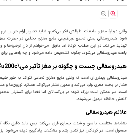
انسداد در مسیر جریان مایع و تولید بیش از حد آن خواهیم پرداخت
را تحلیل خواهیم کرد، که می‌تواند از تغییرات در اندازه سر تا اخ
درمانی موجود، شامل گزینه‌های غیرجراحی و جراحی، را مورد بررسی
این وضعیت آشنا شوند. هدف ما ارائه اطلاعات جامع و مفیدی است ک
وقتی دربارهٔ مغز و مایعات اطرافش فکر می‌کنیم، شاید تصویر آرام جریان نر
شود. هیدروسفالی یعنی تجمع غیرطبیعی مایع مغزی نخاعی در حفرات مغز که
کند.
تهدید می‌کند. در این مطلب کوتاه اما دقیق، می‌خواهم از دلِ فرضیه‌ها و 
باعث هیدروسفالی می‌شود، چگونه تشخیص داده می‌شود و چه راه‌هایی برای د
هیدروسفالی چیست و چگونه بر مغز تأثیر می\u200cگذارد؟
هیدروسفالی بیماری‌ای است که وقتی مایع مغزی نخاعی نتواند به طور طبی
فشار بر بافت مغزی وارد می‌کند و همین فشار می‌تواند عملکرد نورون‌ها و م
است، سر ممکن است بزرگ شود؛ در بزرگسالان اما فضا برای گسترش محدود 
کاهش حافظه تبدیل می‌شوند.
علائم هیدروسفالی
نشانه‌ها متناسب با سن و شدت بیماری فرق می‌کند؛ پس باید دقیق نگاه کن
معمول است، در کودکان نیز کندی رشد و مشکلات یادگیری دیده می‌شود. بزر