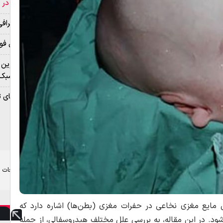
قمر در ع
بیوگراف
هتل فول
بهترین 
به سبک 
مزایای 
تبلیغات
مایع مغزی نخاعی در حفرات مغزی (بطن‌ها) اشاره دارد که
د. در این مقاله، به بررسی علل مختلف هیدروسفالی، از جمله