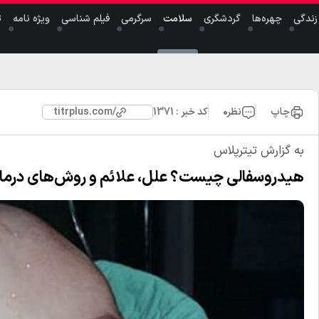
ندگی
چهر‌ه‌ها
گردشگری
سلامت
سرگرمی
فیلم شناسی
ویژه نامه
ت
چاپ
نظر
۰
کد خبر : 1371
titrplus.com/
به گزارش تیترپلاس
هیدروسفالی چیست؟ علل، علائم و روش‌های درمان 